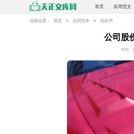
首页
实用范文
>
>
当前位置：
首页
合同范本
协议书
公司股
时间：202