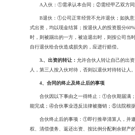
A入伙：①需承认本合同；②需经甲乙双方
B退伙：①公司正常经营不允许退伙；如执
式出资，均以现金结算；按退伙人的投资股分60
时，则被踢出的一方，被迫退出时，则按公司当时
自行退伙给合伙造成损失的，应进行赔偿。
3.、出资的转让：
允许合伙人转让自己的出资
人，第三人按入伙对待，否则以退伙对待转让人
4、合同的终止及终止后的事项
合伙因以下事由之一得终止：①合伙期届满
能完成；④合伙事业违反法律被撤销；⑤法院根
合伙终止后的事项：①即行推举清算人，并
权、清偿债务、返还出资、按比例分配剩余财产