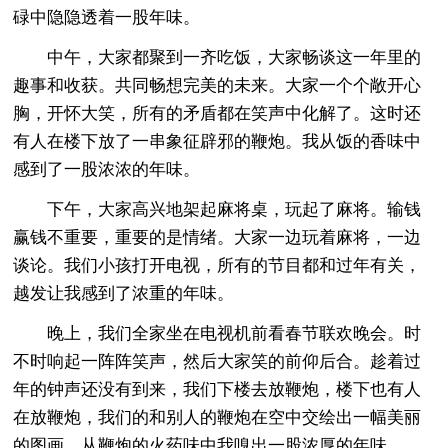
碌中隐隐透着一股年味。
中午，大家都聚到一齐吃饭，大家畅谈这一年里的
趣事和收获。共同畅想完美的未来。大家一个个敞开心
胸，开怀大笑，所有的矛盾都在笑声中化解了。这时还
有人在楼下放了一串象征辟邪的鞭炮。我从饭的香味中
感到了一股浓浓的年味。
下午，大家高兴地架起麻将桌，玩起了麻将。输钱
赢钱不重要，重要的是情绪。大家一边玩着麻将，一边
谈论。我们小孩打开电视，所有的节目都和过年有关，
越发让我感到了浓重的年味。
晚上，我们全家坐在电视机前看春节联欢晚会。时
不时响起一阵阵笑声，然后大家笑的前仰后合。趁着过
年的钟声还没有到来，我们下楼去放鞭炮，楼下也有人
在放鞭炮，我们的和别人的鞭炮在空中交绘出一幅美丽
的图画。从鞭炮的火药味中我嗅出一股浓厚的年味。