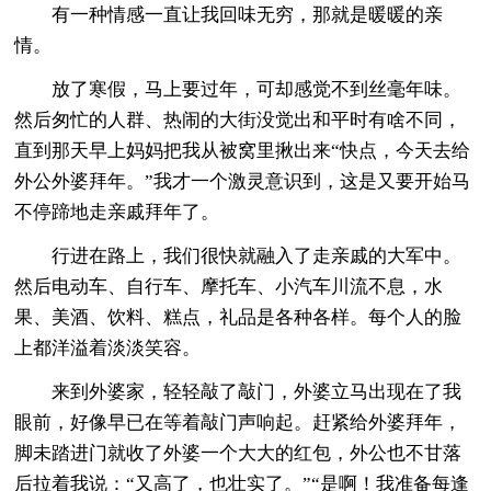
有一种情感一直让我回味无穷，那就是暖暖的亲
情。
放了寒假，马上要过年，可却感觉不到丝毫年味。
然后匆忙的人群、热闹的大街没觉出和平时有啥不同，
直到那天早上妈妈把我从被窝里揪出来“快点，今天去给
外公外婆拜年。”我才一个激灵意识到，这是又要开始马
不停蹄地走亲戚拜年了。
行进在路上，我们很快就融入了走亲戚的大军中。
然后电动车、自行车、摩托车、小汽车川流不息，水
果、美酒、饮料、糕点，礼品是各种各样。每个人的脸
上都洋溢着淡淡笑容。
来到外婆家，轻轻敲了敲门，外婆立马出现在了我
眼前，好像早已在等着敲门声响起。赶紧给外婆拜年，
脚未踏进门就收了外婆一个大大的红包，外公也不甘落
后拉着我说：“又高了，也壮实了。”“是啊！我准备每逢