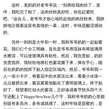
这时，老奶奶对老爷爷说：“别再给我肉丝了，老
伴，我吃完了粉了，这肉丝粉真好吃，你也赶紧吃
吧。”这会儿，老爷爷才放心地吃起他的肉丝粉来。我静
静地注视着这富有真情的一幕，这时，年味是酸涩感动
的。
另外一则则是大年初一时，我和爷爷奶奶一起贴窗
花。我们仨个分工明确，首先是爷爷用湿抹布将玻璃用
水擦湿，可以使玻璃具有粘性。然后，我负责贴，奶奶
负责指挥。我轻轻地将红色窗花撕下来，捧在手心，随
后在奶奶的指挥下贴入指定区域内。然后，爷爷和我一
人一张小卡片，将窗花中的水挤压出来，看着小水珠一
点点被挤出来，窗花紧紧地黏在了透明玻璃上。终于贴
好了。我望着红似火的窗花，正好凑成春节快乐四个大
字还配上了HappyNewYear几个字，我和爷爷奶奶心里都
别提有多高兴，多有成就感了。这时年味是甜蜜的，是