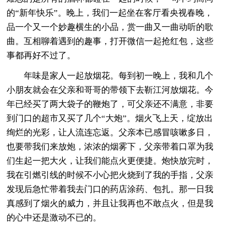
的“新年快乐”。晚上，我们一起坐在客厅看央视春晚，
品一个又一个妙趣横生的小品，赏一曲又一曲动听的歌
曲。互相聊着遇到的趣事，打开微信一起抢红包，这些
事都再好不过了。
年味是家人一起放烟花。每到初一晚上，我和几个
小朋友就会在父亲和哥哥的带领下去靳江河放烟花。今
年已经买了两大袋子的鞭炮了，可父亲还不满意，非要
到门口的超市又买了几个“大炮”。烟火飞上天，绽放出
绚烂的光彩，让人流连忘返。父亲本已感冒咳嗽多日，
也要带我们来放炮，浓浓的烟雾下，父亲带着口罩为我
们生起一把大火，让我们能点火更便捷。炮快放完时，
我在引燃引线的时候不小心把火烧到了我的手指，父亲
发现后急忙带着我去门口的药店涂药、包扎。那一日我
真感到了烟火的威力，并且让我再也不敢点火，但是我
的心中还是激动不已的。