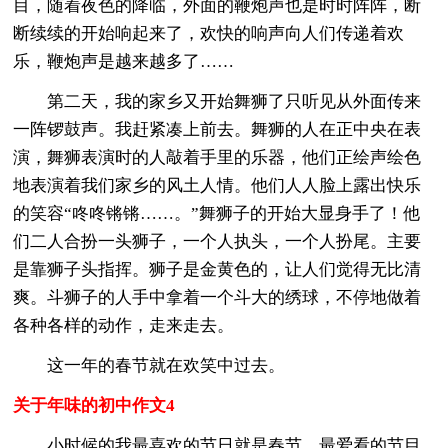
目，随着夜色的降临，外面的鞭炮声也是时时阵阵，断
断续续的开始响起来了，欢快的响声向人们传递着欢
乐，鞭炮声是越来越多了……
第二天，我的家乡又开始舞狮了只听见从外面传来
一阵锣鼓声。我赶紧凑上前去。舞狮的人在正中央在表
演，舞狮表演时的人敲着手里的乐器，他们正绘声绘色
地表演着我们家乡的风土人情。他们人人脸上露出快乐
的笑容“咚咚锵锵……。”舞狮子的开始大显身手了！他
们二人合扮一头狮子，一个人执头，一个人扮尾。主要
是靠狮子头指挥。狮子是金黄色的，让人们觉得无比清
爽。斗狮子的人手中拿着一个斗大的绣球，不停地做着
各种各样的动作，走来走去。
这一年的春节就在欢笑中过去。
关于年味的初中作文4
小时候的我最喜欢的节日就是春节，最爱看的节目