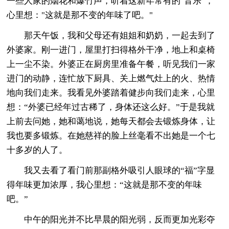
一些人家的烟花和爆竹声，听着这新年常有的"音乐"，
心里想："这就是那不变的年味了吧。"
那天午饭，我和父母还有姐姐和奶奶，一起去到了
外婆家。刚一进门，屋里打扫得格外干净，地上和桌椅
上一尘不染。外婆正在厨房里准备午餐，听见我们一家
进门的动静，连忙放下厨具、关上燃气灶上的火、热情
地向我们走来。我看见外婆踏着健步向我们走来，心里
想：“外婆已经年过古稀了，身体还这么好。”于是我就
上前去问她，她和蔼地说，她每天都会去锻炼身体，让
我也要多锻炼。在她慈祥的脸上丝毫看不出她是一个七
十多岁的人了。
我又去看了看门前那副格外吸引人眼球的“福”字显
得年味更加浓厚，我心里想：“这就是那不变的年味
吧。”
中午的阳光并不比早晨的阳光弱，反而更加光彩夺