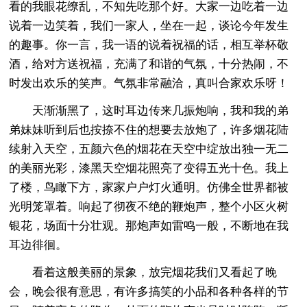
看的我眼花缭乱，不知先吃那个好。大家一边吃着一边
说着一边笑着，我们一家人，坐在一起，谈论今年发生
的趣事。你一言，我一语的说着祝福的话，相互举杯敬
酒，给对方送祝福，充满了和谐的气氛，十分热闹，不
时发出欢乐的笑声。气氛非常融洽，真叫合家欢乐呀！
天渐渐黑了，这时耳边传来几振炮响，我和我的弟
弟妹妹听到后也按捺不住的想要去放炮了，许多烟花陆
续射入天空，五颜六色的烟花在天空中绽放出独一无二
的美丽光彩，漆黑天空烟花照亮了变得五光十色。我上
了楼，鸟瞰下方，家家户户灯火通明。仿佛全世界都被
光明笼罩着。响起了彻夜不绝的鞭炮声，整个小区火树
银花，场面十分壮观。那炮声如雷鸣一般，不断地在我
耳边徘徊。
看着这般美丽的景象，放完烟花我们又看起了晚
会，晚会很有意思，有许多搞笑的小品和各种各样的节