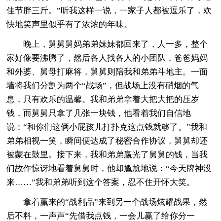
佳节胖三斤。”听我这样一说，一家子人都被逗乐了，欢
快地笑声里似乎有了浓浓的年味。
晚上，舅舅舅妈弟弟妹妹都回来了，人一多，整个
家好像要沸腾了，然后各人找各人的小团队，爸爸妈妈
和外婆、舅母打麻将，舅舅则陪我和弟弟斗地主。一面
墙将我们分割为两个“战场”，但战场上没有硝烟的气
息，只有欢乐的温馨。我和弟弟拿着大把大把的压岁
钱，而舅舅只拿了几张一块钱，他看着我们自信地
说：“和你们这俩小屁孩儿打扑克这点钱就够了。”我和
弟弟相视一笑，瞬间便达成了秘密合作协议，舅舅却还
被蒙在鼓里。接下来，我和弟弟赢光了舅舅的钱，当我
们故作惊讶地看着舅舅时，他却尴尬地说：“今天牌神没
来……”我和弟弟听到这个答案，忍不住开怀大笑。
拿着赢来的“战利品”来到另一个战场炫耀战果，然
后不料，一声声“先借我点钱，一会儿赢了给你分一