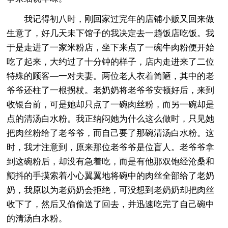
我记得初八时，刚回家过完年的店铺小贩又回来做
生意了，好几天未下馆子的我决定去一趟饭店吃饭。我
于是走进了一家米粉店，坐下来点了一碗牛肉粉便开始
吃了起来，大约过了十分钟的样子，店内走进来了二位
特殊的顾客—一对夫妻。两位老人衣着简陋，其中的老
爷爷还柱了一根拐杖。老奶奶将老爷爷安顿好后，来到
收银台前，可是她却只点了一碗肉丝粉，而另一碗却是
点的清汤白水粉。我正纳闷她为什么这么做时，只见她
把肉丝粉给了老爷爷，而自己要了那碗清汤白水粉。这
时，我才注意到，原来那位老爷爷是位盲人。老爷爷拿
到这碗粉后，却没有急着吃，而是有他那双饱经沧桑和
颤抖的手摸索着小心翼翼地将碗中的肉丝全部给了老奶
奶，我原以为老奶奶会拒绝，可没想到老奶奶却把肉丝
收下了，然后又偷偷送了回去，并迅速吃完了自己碗中
的清汤白水粉。