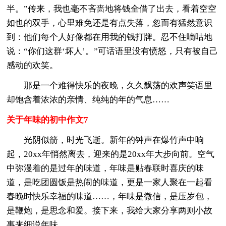
半。”传来，我也毫不吝啬地将钱全借了出去，看着空空
如也的双手，心里难免还是有点失落，忽而有猛然意识
到：他们每个人好像都在用我的钱打牌。忍不住嘀咕地
说：“你们这群‘坏人’。”可话语里没有愤怒，只有被自己
感动的欢笑。
那是一个难得快乐的夜晚，久久飘荡的欢声笑语里
却饱含着浓浓的亲情、纯纯的年的气息……
关于年味的初中作文7
光阴似箭，时光飞逝。新年的钟声在爆竹声中响
起，20xx年悄然离去，迎来的是20xx年大步向前。空气
中弥漫着的是过年的味道，年味是贴春联时喜庆的味
道，是吃团圆饭是热闹的味道，更是一家人聚在一起看
春晚时快乐幸福的味道……，年味是微信，是压岁包，
是鞭炮，是思念和爱。接下来，我给大家分享两则小故
事来细说年味。