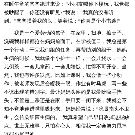
在睡午觉的爸爸跑过来说：“小朋友喊你下楼玩，我觉都
被吵醒了，你还没有听见?”我说：“我真的没有听
到。”爸爸摸着我的头，笑着说：“你真是个小书迷!”
我是一个爱劳动的孩子。在家里，扫地、擦桌子、
洗碗我样样都抢在妈妈前面干。在学校值日，我总是第
一个行动，干完我们组的任务，再帮助别的组干。妈妈
生病的时候，我就像个小护士一样，一会儿烧水，一会
儿倒茶，一会儿拿药，一会儿端饭，忙得不可开交。当
然，我也有许多缺点。比如上课时，我会做一些小动
作，被老师发现后会瞪我一眼。作业有时马虎，写一些
不该出现的错别字。最让妈妈头疼的是我爱吮吸手指
头，不管是上课还是在家，手只要一闲下来，我就会不
知不觉地伸进嘴里吸起来。妈妈经常说：“吮吸指头不卫
生，会传染细菌生病的。”我真希望自己早日改掉这些缺
点。世上无难事，只怕有心人。相信我一定会努力甩掉
这些小尾巴的。