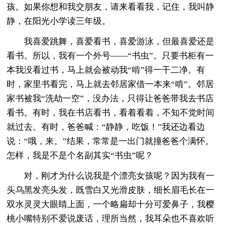
孩。如果你想和我交朋友，请来看看我，记住，我叫静
静，在阳光小学读三年级。
我喜爱跳舞，喜爱看书，喜爱游泳，但最喜爱还是
看书。所以，我有一个外号——“书虫”。只要书柜有一
本我没看过书，马上就会被动我“啃”得一干二净。有
时，家里书看完，马上就去邻居家借一本来“啃”。邻居
家书被我“洗劫一空”，没办法，只得让爸爸带我去书店
看书。有时，我在书店看书，看着看着，不知不觉时间
就过去。有时，爸爸喊：“静静，吃饭！”我还边看边
说：“哦，来。”结果，常常是一出门就撞爸爸个满怀。
怎样，我是不是个名副其实“书虫”呢？
对，刚才为什么说我是个漂亮女孩呢？因为我有一
头乌黑发亮头发，既雪白又光滑皮肤，细长眉毛长在一
双水灵灵大眼睛上面，一个略扁却十分可爱鼻子，我樱
桃小嘴特别不爱说废话，理所当然，我耳朵也不喜欢听