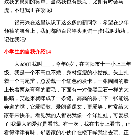
欢我的爽朗的笑声。当然我也有缺点，比如有时会马
虎，不过我正在改呢!
很高兴在这里认识了这么多的新同学，希望在少年
领袖的舞台上，我们都能百尺竿头更进一步!我叫莉莉，
记住我吧!
小学生的自我介绍14
大家好!我叫___，今年8岁，在南阳市十一小上三年
级。我是一个不高也不矮，身材瘦瘦的小姑娘。头上扎
着一个马尾辫，总爱戴一个红色的发卡，一张圆圆的脸
上长着两条弯弯的眉毛，下面有一对像黑宝石一样的大
眼睛，笑起来就眯成了一条缝。高高的鼻子下一张能说
会道的嘴，它爱唱歌、爱朗诵课文，更爱笑，时常
给大
家带来快乐。看见我的人都说我像一个洋娃娃，可爱极
了!我最大的爱好是看书。有一次，我在书桌上看书，正
看得津津有味，邻居家的小伙伴在楼下喊我出去玩。正