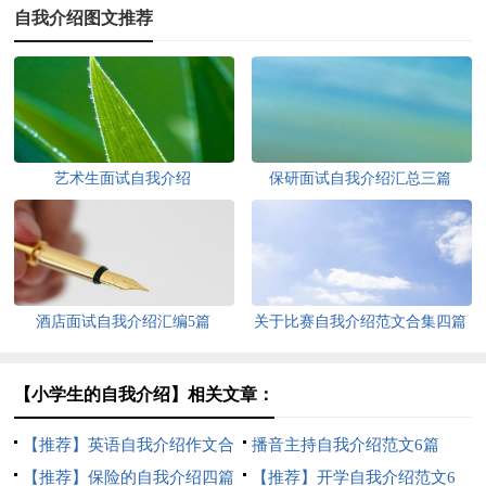
自我介绍图文推荐
艺术生面试自我介绍
保研面试自我介绍汇总三篇
酒店面试自我介绍汇编5篇
关于比赛自我介绍范文合集四篇
【小学生的自我介绍】相关文章：
【推荐】英语自我介绍作文合
播音主持自我介绍范文6篇
集五篇
【推荐】保险的自我介绍四篇
【推荐】开学自我介绍范文6