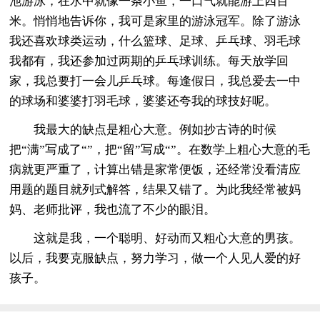
池游泳，在水中就像一条小鱼，一口气就能游上四百
米。悄悄地告诉你，我可是家里的游泳冠军。除了游泳
我还喜欢球类运动，什么篮球、足球、乒乓球、羽毛球
我都有，我还参加过两期的乒乓球训练。每天放学回
家，我总要打一会儿乒乓球。每逢假日，我总爱去一中
的球场和婆婆打羽毛球，婆婆还夸我的球技好呢。
我最大的缺点是粗心大意。例如抄古诗的时候
把“满”写成了“”，把“留”写成“”。在数学上粗心大意的毛
病就更严重了，计算出错是家常便饭，还经常没看清应
用题的题目就列式解答，结果又错了。为此我经常被妈
妈、老师批评，我也流了不少的眼泪。
这就是我，一个聪明、好动而又粗心大意的男孩。
以后，我要克服缺点，努力学习，做一个人见人爱的好
孩子。