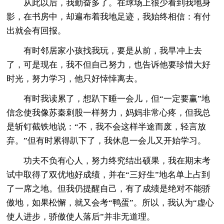
从此以后，我勤奋多了。在球场上很少看到我地身
影，在书房中，却遍布着我地足迹，我始终相信：有付
出就会有回报。
有时邻居家小孩找我玩，要是从前，我早冲上去
了，可是现在，我不但自己努力，也告诉他要珍惜大好
时光，努力学习，他只好悻悻离去。
有时我读累了，想趴下睡一会儿，但“一定要赢”地
信念使我像苏秦刺股一样努力，妈妈非常心疼，但我总
是斩钉截铁地说：“不，我不会这样半途而废，轻言放
弃。”但有时累得趴下了，我休息一会儿又开始学习。
功夫不负有心人，努力终究结出硕果，我在期末考
试中取得了双优地好成绩，并在“三好生”地名单上占到
了一席之地。但我仍提醒自己，有了成绩是绝对不能骄
傲地，如果松懈，就又会考“鸭蛋”。所以，我认为“虚心
使人进步，骄傲使人落后”并非无道理。