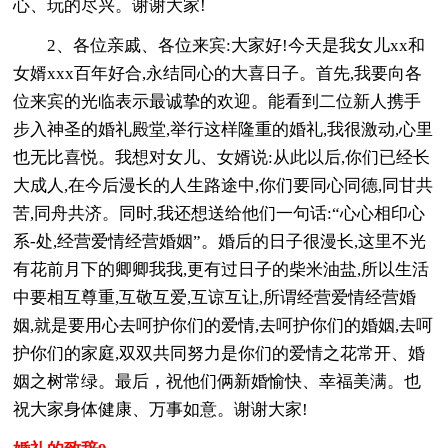
心、玩的尽兴。谢谢大家!
2、各位亲戚、各位来宾:大家好!今天是我女儿xx和
女婿xxx百年好合,永结同心的大喜日子。首先,我要向各
位来宾的光临表示最诚挚的欢迎。能看到二位新人携手
步入神圣的婚礼殿堂,举行这样隆重的婚礼,我很激动,心里
也无比喜悦。我想对女儿、女婿说:从此以后,你们已经长
大成人,在今后漫长的人生路途中,你们要同心同德,同甘共
苦,同舟共济。同时,我还想送给他们一句话:“心心相印心
系-处,经营爱情经营婚姻”。婚后的日子很漫长,这里不光
有花前月下的卿卿我我,更有过日子的柴米油盐,所以生活
中要相互尊重,互敬互爱,互谅互让,所谓经营爱情经营婚
姻,就是要用心去呵护你们的爱情,去呵护你们的婚姻,去呵
护你们的家庭,双双共同努力是你们的爱情之花常开、婚
姻之树常绿。最后，祝他们俩新婚愉快、幸福美满。也
祝大家身体健康、万事如意。谢谢大家!