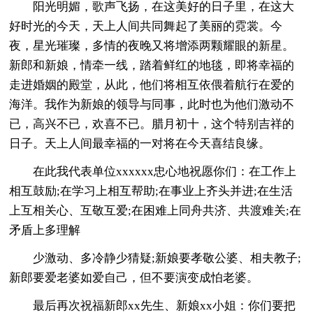
阳光明媚，歌声飞扬，在这美好的日子里，在这大
好时光的今天，天上人间共同舞起了美丽的霓裳。今
夜，星光璀璨，多情的夜晚又将增添两颗耀眼的新星。
新郎和新娘，情牵一线，踏着鲜红的地毯，即将幸福的
走进婚姻的殿堂，从此，他们将相互依偎着航行在爱的
海洋。我作为新娘的领导与同事，此时也为他们激动不
已，高兴不已，欢喜不已。腊月初十，这个特别吉祥的
日子。天上人间最幸福的一对将在今天喜结良缘。
在此我代表单位xxxxxx忠心地祝愿你们：在工作上
相互鼓励;在学习上相互帮助;在事业上齐头并进;在生活
上互相关心、互敬互爱;在困难上同舟共济、共渡难关;在
矛盾上多理解
少激动、多冷静少猜疑;新娘要孝敬公婆、相夫教子;
新郎要爱老婆如爱自己，但不要演变成怕老婆。
最后再次祝福新郎xx先生、新娘xx小姐：你们要把