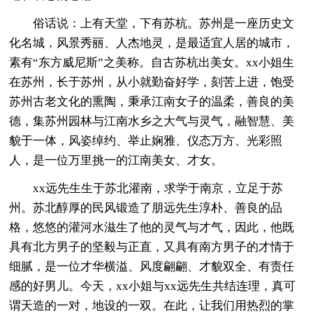
俗话说：上有天堂，下有苏杭。苏州是一座历史文
化名城，风景秀丽、人杰地灵，是最适宜人居的城市，
素有“东方威尼斯”之美称。自古苏杭出美女。xx小姐生
在苏州，长于苏州，从小就勤奋好学，刻苦上进，饱受
苏州古老文化的熏陶，秉承江南女子的温柔，善良的美
德，集苏州园林与江南水乡之大气与灵气，融智慧、美
貌于一体，风姿绰约、举止娴雅、仪态万方、光彩照
人，是一位万里挑一的江南美女、才女。
xx远先生生于苏北灌南，求学于南京，立足于苏
州。苏北醇厚的民风锻造了朋远先生淳朴、善良的品
格，悠悠的灌河水滋生了他的灵气与才气，因此，他既
具有北方男子的坚毅与正直，又具有南方男子的才情于
细腻，是一位才华横溢、风度翩翩、才貌双全、有责任
感的好男儿。今天，xx小姐与xx远先生共结连理，真可
谓天造的一对，地设的一双。在此，让我们用热烈的掌