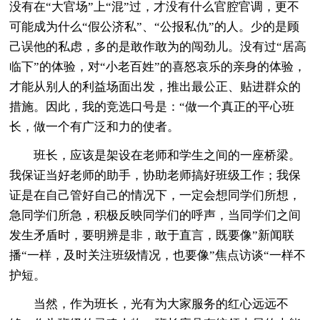
没有在“大官场”上“混”过，才没有什么官腔官调，更不
可能成为什么“假公济私”、“公报私仇”的人。少的是顾
己误他的私虑，多的是敢作敢为的闯劲儿。没有过“居高
临下”的体验，对“小老百姓”的喜怒哀乐的亲身的体验，
才能从别人的利益场面出发，推出最公正、贴进群众的
措施。因此，我的竞选口号是：“做一个真正的平心班
长，做一个有广泛和力的使者。
班长，应该是架设在老师和学生之间的一座桥梁。
我保证当好老师的助手，协助老师搞好班级工作；我保
证是在自己管好自己的情况下，一定会想同学们所想，
急同学们所急，积极反映同学们的呼声，当同学们之间
发生矛盾时，要明辨是非，敢于直言，既要像”新闻联
播“一样，及时关注班级情况，也要像”焦点访谈“一样不
护短。
当然，作为班长，光有为大家服务的红心远远不