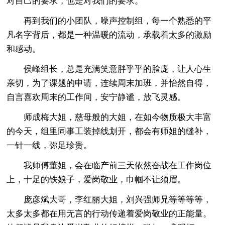
对自己的要求，也是对我们的要求。
再到我们的小团队，噪声控制组，每一个熟悉的平
凡名字背后，都是一种温暖的流动，承载着太多的激励
和感动。
侯峰组长，总是充满笑意胖乎乎的脸庞，让人心生
亲切，为了课题的申请，连续周末加班，并怡然自得，
自言喜欢周末的工作间，安宁静谧，放飞灵感。
师成梅大姐，慈母般的大姐，在如今物质极大丰富
的今天，组里同事工装掉线划开，都会有师姐的缝补，
一针一线，弥足珍贵。
我师傅董姐，会在临产前三天依然奋战在工作岗位
上，十足的铁娘子，爱岗敬业，巾帼不让须眉。
庞彦斌大哥，李红丽大姐，刘兴强师兄等等等等，
太多太多都在用无言的行动传递着爱岗敬业的正能量。