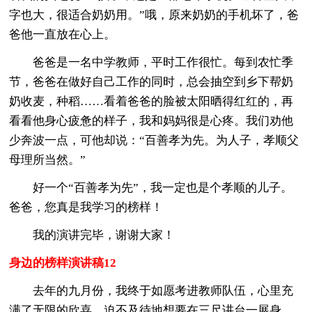
字也大，很适合奶奶用。”哦，原来奶奶的手机坏了，爸
爸他一直放在心上。
爸爸是一名中学教师，平时工作很忙。每到农忙季
节，爸爸在做好自己工作的同时，总会抽空到乡下帮奶
奶收麦，种稻……看着爸爸的脸被太阳晒得红红的，再
看看他身心疲惫的样子，我和妈妈很是心疼。我们劝他
少奔波一点，可他却说：“百善孝为先。为人子，孝顺父
母理所当然。”
好一个“百善孝为先”，我一定也是个孝顺的儿子。
爸爸，您真是我学习的榜样！
我的演讲完毕，谢谢大家！
身边的榜样演讲稿12
去年的九月份，我终于如愿考进教师队伍，心里充
满了无限的欣喜，迫不及待地想要在三尺讲台一展身