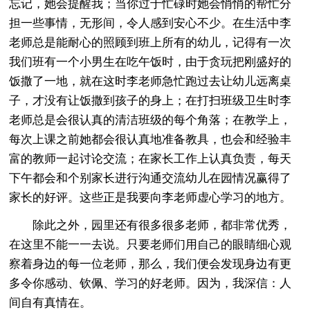
忘记，她会提醒我；当你过于忙碌时她会悄悄的帮忙分
担一些事情，无形间，令人感到安心不少。在生活中李
老师总是能耐心的照顾到班上所有的幼儿，记得有一次
我们班有一个小男生在吃午饭时，由于贪玩把刚盛好的
饭撒了一地，就在这时李老师急忙跑过去让幼儿远离桌
子，才没有让饭撒到孩子的身上；在打扫班级卫生时李
老师总是会很认真的清洁班级的每个角落；在教学上，
每次上课之前她都会很认真地准备教具，也会和经验丰
富的教师一起讨论交流；在家长工作上认真负责，每天
下午都会和个别家长进行沟通交流幼儿在园情况赢得了
家长的好评。这些正是我要向李老师虚心学习的地方。
除此之外，园里还有很多很多老师，都非常优秀，
在这里不能一一去说。只要老师们用自己的眼睛细心观
察着身边的每一位老师，那么，我们便会发现身边有更
多令你感动、钦佩、学习的好老师。因为，我深信：人
间自有真情在。