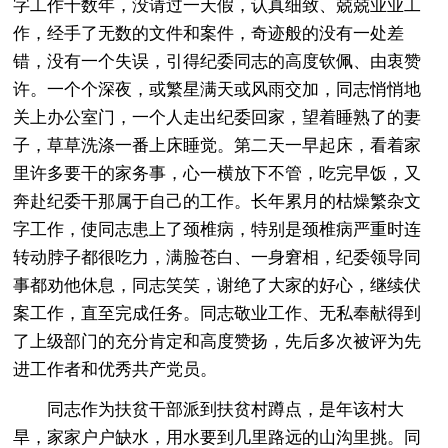
字工作十数年，没请过一天假，认真细致、兢兢业业工
作，经手了无数的文件和案件，奇迹般的没有一处差
错，没有一个失误，引得纪委同志的高度钦佩、由衷赞
许。一个个深夜，或繁星满天或风雨交加，同志悄悄地
关上办公室门，一个人走出纪委回家，望着睡熟了的妻
子，草草洗涤一番上床睡觉。第二天一早起床，看着家
里许多要干的家务事，心一横放下不管，吃完早饭，又
奔赴纪委干那属于自己的工作。长年累月的枯燥繁杂文
字工作，使同志患上了颈椎病，特别是颈椎病严重时连
转动脖子都很吃力，满脸苍白、一身窘相，纪委领导同
事都劝他休息，同志笑笑，谢绝了大家的好心，继续伏
案工作，直至完成任务。同志敬业工作、无私奉献得到
了上级部门的充分肯定和高度赞扬，先后多次被评为先
进工作者和优秀共产党员。
同志作为扶贫干部派到扶贫村蹲点，是年该村大
旱，家家户户缺水，用水要到几里路远的山沟里挑。同