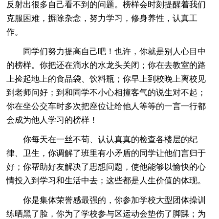
反射出很多自己看不到的问题。榜样会时刻提醒着我们
克服困难，摒除杂念，努力学习，修身养性，认真工
作。
同学们努力提高自己吧！也许，你就是别人心目中
的榜样。你把还在滴水的水龙头关闭；你在去教室的路
上捡起地上的食品袋、饮料瓶；你早上到校晚上离校见
到老师问好；到和同学不小心相撞客气的说生对不起；
你在坐公交车时多次把座位让给他人等等的一言一行都
会成为他人学习的榜样！
你每天在一丝不苟、认认真真的检查各楼层的纪
律、卫生，你调解了班里有小矛盾的同学让他们言归于
好；你帮助好友解决了思想问题，使他能够以愉快的心
情投入到学习和生活中去；这些都是人生价值的体现。
你是集体荣誉感最强的，你参加学校大型团体操训
练晒黑了脸，你为了学校参与区运动会垫伤了脚踝；为