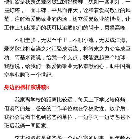
他们皆是我身边爱岗敬业的好榜样，犹如一盏明灯，一
座灯塔，一面丰碑，平凡而伟大，诠释着爱岗敬业的风
范，注解着爱岗敬业的内涵，树立爱岗敬业的楷模，让
工作上初出茅庐的我可以追逐他们的脚步，勇攀高峰。
不积圭步，无以至千里，不积小流，无以成江海。
爱岗敬业将点滴之水汇聚成洪流，将微末之力变换成巨
功。阿基米德说，给我一个支点，我能翘起整个地球，
我想说，给我们一颗爱岗敬业无私奉献的心，助中国航
空事业腾飞一个世纪。
身边的榜样演讲稿8
我家离学校的距离比较远，每天上下学比较麻烦。
但凑巧的是，爸爸的工作单位就在学校附近。放学后，
我都会背着书包到爸爸的单位，一边学习一边等爸爸下
班后我俩一同回家。
李志毅叔叔是和爸爸一个办公室的同事。他年龄不