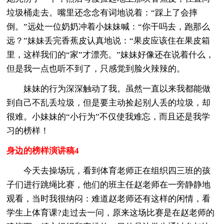
垃圾桶走去。嘴里还念念有词地说着：“踩上了会摔
倒。”远处一位奶奶冲着小妹妹喊：“你干吗去，跑那么
远？”妹妹丢完香蕉皮认真地说：“果皮应该住在果皮箱
里，这样我们的“家”才漂亮。”妹妹好像还在说着什么，
但是我一点也听不到了，只感觉到脸火辣辣的。
妹妹的行为深深触动了我。虽然一直以来我都能做
到自己不乱丢垃圾，但是要主动捡起别人丢的垃圾，却
很难。小妹妹的“小行为”不仅使我难忘，而且还是我学
习的榜样！
身边的榜样演讲稿4
今天去操场玩，看到体育老师正在组织四三班的孩
子们进行跳绳比赛，他们的班主任赵老师在一旁静静地
观看，当时我很纳闷：难道赵老师还有这样的闲情，看
学生上体育课?走过去一问，原来这场比赛是在赵老师的