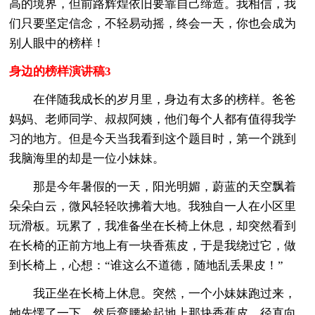
高的境界，但前路辉煌依旧要靠自己缔造。我相信，我
们只要坚定信念，不轻易动摇，终会一天，你也会成为
别人眼中的榜样！
身边的榜样演讲稿3
在伴随我成长的岁月里，身边有太多的榜样。爸爸
妈妈、老师同学、叔叔阿姨，他们每个人都有值得我学
习的地方。但是今天当我看到这个题目时，第一个跳到
我脑海里的却是一位小妹妹。
那是今年暑假的一天，阳光明媚，蔚蓝的天空飘着
朵朵白云，微风轻轻吹拂着大地。我独自一人在小区里
玩滑板。玩累了，我准备坐在长椅上休息，却突然看到
在长椅的正前方地上有一块香蕉皮，于是我绕过它，做
到长椅上，心想：“谁这么不道德，随地乱丢果皮！”
我正坐在长椅上休息。突然，一个小妹妹跑过来，
她先愣了一下，然后弯腰捡起地上那块香蕉皮，径直向