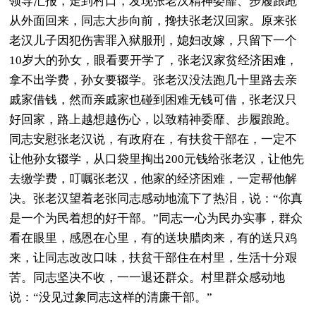
领导汇报，走到村口，发现张老汉精神委靡、步履踉跄
从外面回来，同志大步向前，搀扶张老汉回家。原来张
老汉儿子因犯伤害罪入狱服刑，媳妇改嫁，只留下一个
10岁大的孙女，眼看要开学了，张老汉家贫经济困难，
拿不出学费，孙女要辍学。张老汉没法跑几十里路去亲
戚家借钱，然而亲戚家也碰到困难无钱可借，张老汉只
好回家，路上越想越伤心，以致精神委靡、步履踉跄。
同志安慰张老汉说，有政府在，有扶贫干部在，一定不
让他孙女辍学，从口袋里掏出200元钱给张老汉，让他先
去缴学费，叮嘱张老汉，他家的经济困难，一定帮他解
决。张老汉望着老张同志感动地流下了热泪，说：“你真
是一个为民着想的好干部。”同志一心为民办实事，群众
看在眼里，感恩在心里，有的送块腊肉来，有的送只鸡
来，让同志改改口味，扶贫干部住在村里，生活十分艰
苦。同志坚决不收，一一退还群众。村里群众感动地
说：“没见过象同志这样的清廉干部。”