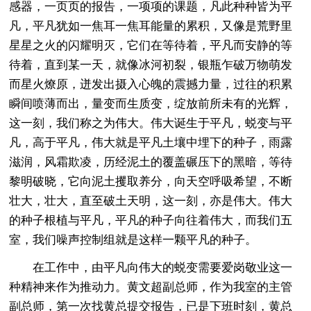
感器，一页页的报告，一项项的课题，凡此种种皆为平
凡，平凡犹如一焦耳一焦耳能量的累积，又像是荒野里
星星之火的闪耀明灭，它们在等待着，平凡而安静的等
待着，直到某一天，就像冰河初裂，银瓶乍破万物萌发
而星火燎原，迸发出摄入心魄的震撼力量，过往的积累
瞬间喷薄而出，量变而生质变，绽放前所未有的光辉，
这一刻，我们称之为伟大。伟大诞生于平凡，蜕变与平
凡，高于平凡，伟大就是平凡土壤中埋下的种子，雨露
滋润，风霜欺凌，历经泥土的覆盖碾压下的黑暗，等待
黎明破晓，它向泥土攫取养分，向天空呼吸希望，不断
壮大，壮大，直至破土天明，这一刻，亦是伟大。伟大
的种子根植与平凡，平凡的种子向往着伟大，而我们五
室，我们噪声控制组就是这样一颗平凡的种子。
在工作中，由平凡向伟大的蜕变需要爱岗敬业这一
种精神来作为推动力。黄文超副总师，作为我室的主管
副总师，第一次找黄总提交报告，已是下班时刻，黄总