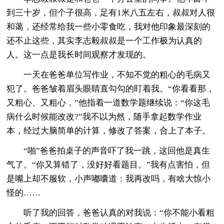
到三十岁，但个子很高，足有1米八五左右，叔叔对人很
和蔼，还经常给我一些小零食吃，我对他印象最深刻的
还不止这些，其实李志毅叔叔是一个工作极为认真的
人。这一点是我长时间观察才发现的。
一天在爸爸单位写作业，不知不觉的粗心的毛病又
犯了。爸爸皱着眉头眼睛直勾勾的盯着我。“你看看那，
又粗心、又粗心，”他指着一道数学题继续说：“你这毛
病什么时候能改改?”我不以为然，随手拿起数学作业
本，经过大脑简单的计算，修改了答案，合上了本子。
“啪”爸爸拍桌子的声音吓了我一跳，这回他是真生
气了。“你又算错了，没好好看题目。”我有点害怕，但
是嘴上却不服软，小声嘟囔道：我再改吗，有啥大惊小
怪的……
听了我的回答，爸爸认真的对我说：“你不能小看粗