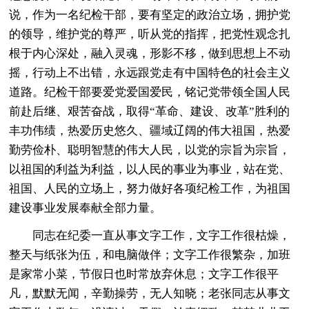
说，作为一名纪检干部，要有坚定的政治立场，拥护党
的领导，维护党的尊严，听从党的指挥，把党性观念扎
根于内心深处，融入灵魂，形影不移，做到思想上不动
摇，行动上不出错，永远跟党走有中国特色的社会主义
道路。纪检干部要爱党爱国爱民，铭记党带领全国人民
前赴后继、艰苦奋战，取得“革命、建设、改革”胜利的
丰功伟绩，热爱历史悠久、疆域辽阔的伟大祖国，热爱
勤劳俭朴、聪明智慧的伟大人民，以党的宗旨为宗旨，
以祖国的利益为利益，以人民的事业为事业，站在党、
祖国、人民的立场上，努力做好各项纪检工作，为祖国
建设事业发展奉献全部力量。
同志在纪委一直从事文字工作，文字工作很枯燥，
整天与纸张为伍，和电脑做伴；文字工作很繁杂，加班
是家常小菜，节假日也时常放弃休息；文字工作很平
凡，默默无闻，辛勤操劳，无人知晓；老张同志从事文