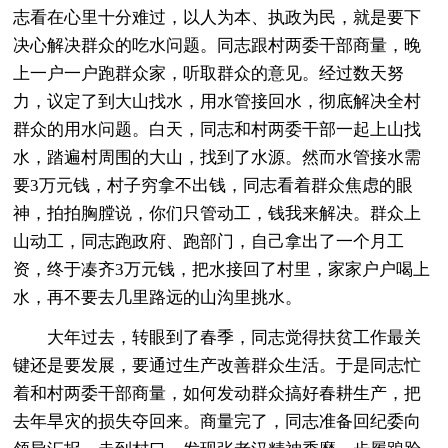
志看在心里十分难过，以人为本、执政为民，就是要下
决心解决群众的吃水问题。同志跟村两委干部商量，晚
上一户一户跑群众家，听取群众的意见。经过数天努
力，议定了到大山找水，用水管接回水，彻底解决全村
群众的用水问题。白天，同志和村两委干部一起上山找
水，踏遍村周围的大山，找到了水源。然而水管接水需
要3万元钱，村子穷拿不出钱，同志看着群众焦虑的眼
神，拍拍胸膛说，你们只管动工，钱我来解决。群众上
山动工，同志跑政府、跑部门，自己拿出了一个月工
资，终于凑齐3万元钱，把水接回了村里，家家户户喝上
水，再不要去几里路远的山沟里挑水。
大年过去，转眼到了春季，同志觉得扶贫工作最关
键还是要发展，要通过生产改善群众生活。于是同志忙
着和村两委干部商量，如何发动群众搞好春耕生产，把
去年旱灾的损失夺回来。商量完了，同志准备回纪委向