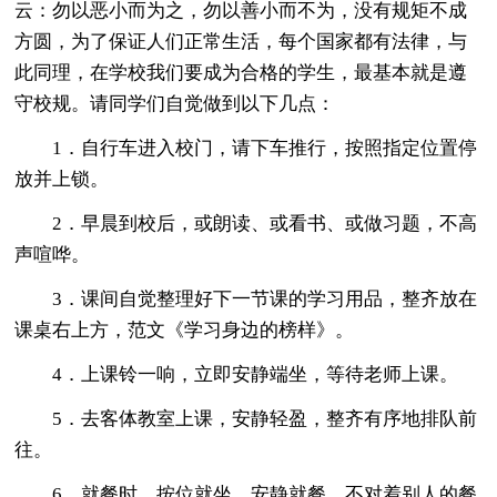
云：勿以恶小而为之，勿以善小而不为，没有规矩不成
方圆，为了保证人们正常生活，每个国家都有法律，与
此同理，在学校我们要成为合格的学生，最基本就是遵
守校规。请同学们自觉做到以下几点：
1．自行车进入校门，请下车推行，按照指定位置停
放并上锁。
2．早晨到校后，或朗读、或看书、或做习题，不高
声喧哗。
3．课间自觉整理好下一节课的学习用品，整齐放在
课桌右上方，范文《学习身边的榜样》。
4．上课铃一响，立即安静端坐，等待老师上课。
5．去客体教室上课，安静轻盈，整齐有序地排队前
往。
6．就餐时，按位就坐，安静就餐，不对着别人的餐