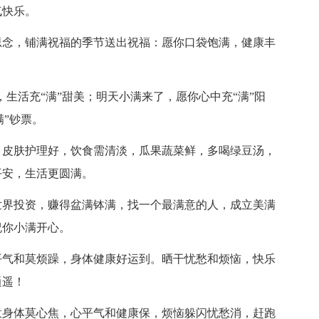
气快乐。
思念，铺满祝福的季节送出祝福：愿你口袋饱满，健康丰
。
意，生活充“满”甜美；明天小满来了，愿你心中充“满”阳
满”钞票。
，皮肤护理好，饮食需清淡，瓜果蔬菜鲜，多喝绿豆汤，
平安，生活更圆满。
世界投资，赚得盆满钵满，找一个最满意的人，成立美满
祝你小满开心。
平气和莫烦躁，身体健康好运到。晒干忧愁和烦恼，快乐
逍遥！
意身体莫心焦，心平气和健康保，烦恼躲闪忧愁消，赶跑