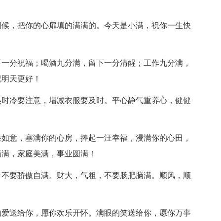
问候，把你的心扉填的满满的。今天是小满，祝你一生快
下一分祝福；喝酒九分满，留下一分清醒；工作九分满，
祝明天更好！
热时冷要注意，增减衣服要及时。平心静气重养心，健健
朵如意，塞满你的心房，捧起一汪幸福，浸满你的心田，
满满，家庭美满，事业圆满！
，不要骄傲自满。财大，气粗，不要肠肥脑满。顺风，顺
。
的爱送给你，愿你欢乐开怀。满眼的笑送给你，愿你万事