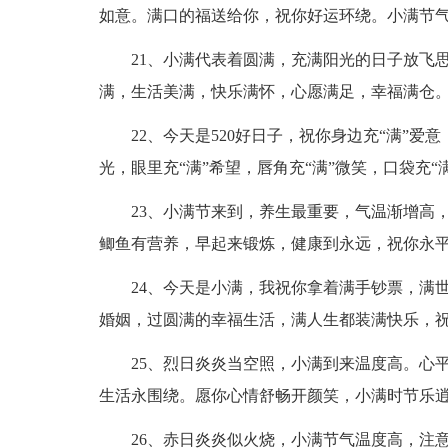
如意。满口的福送给你，祝你好运环绕。小满节
21、小满代表着圆满，充满阳光的日子放飞
满，生活美满，快乐满怀，心愿满足，幸福满仓
22、今天是520好日子，祝你身边充“满”爱
光，眼里充“满”希望，唇角充“满”微笑，口袋充“
23、小满节来到，养生最重要，气温渐增高
鲫鱼有营养，早起来锻炼，健康到永远，祝你永
24、今天是小满，我祝你拿着满手钞票，满
婚姻，过圆满的幸福生活，满人生都装满快乐，
25、烈日炎炎当空照，小满到来温度高。心
生活永围绕。愿你心情舒畅开颜笑，小满时节乐
26、赤日炎炎似火烧，小满节气温度高，注