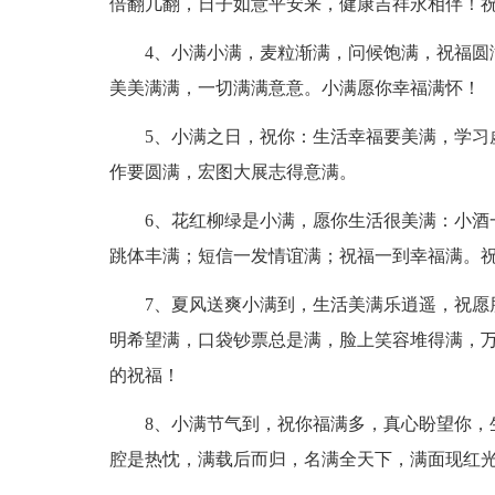
倍翻几翻，日子如意平安来，健康吉祥永相伴！
4、小满小满，麦粒渐满，问候饱满，祝福圆
美美满满，一切满满意意。小满愿你幸福满怀！
5、小满之日，祝你：生活幸福要美满，学习
作要圆满，宏图大展志得意满。
6、花红柳绿是小满，愿你生活很美满：小酒
跳体丰满；短信一发情谊满；祝福一到幸福满。
7、夏风送爽小满到，生活美满乐逍遥，祝愿
明希望满，口袋钞票总是满，脸上笑容堆得满，
的祝福！
8、小满节气到，祝你福满多，真心盼望你，
腔是热忱，满载后而归，名满全天下，满面现红