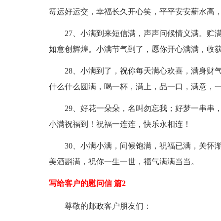
霉运好运交，幸福长久开心笑，平平安安薪水高
27、小满到来短信满，声声问候情义满。贮
如意创辉煌。小满节气到了，愿你开心满满，收
28、小满到了，祝你每天满心欢喜，满身财
什么什么圆满，喝一杯，满上，品一口，满意，
29、好花一朵朵，名叫勿忘我；好梦一串串
小满祝福到！祝福一连连，快乐永相连！
30、小满小满，问候饱满，祝福已满，关怀
美酒斟满，祝你一生一世，福气满满当当。
写给客户的慰问信 篇2
尊敬的邮政客户朋友们：