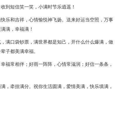
，收到短信笑一笑，小满时节乐逍遥！
满快乐和吉祥，心情愉悦神飞扬。送来好运当空照，万事
获满满，幸福满！
气，满口袋钞票，满世界都是知己，开什么什么爆满，做
一辈子都美满幸福。
，幸福常相伴；好雨一阵阵，心情常滋润；好信一条条，
渐满，牵挂满分。祝你生活圆满，爱情美满，快乐填满，