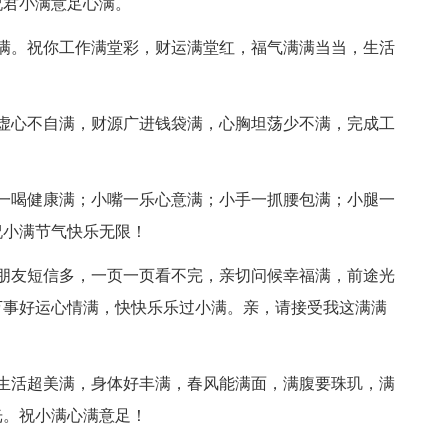
祝君小满意足心满。
满。祝你工作满堂彩，财运满堂红，福气满满当当，生活
虚心不自满，财源广进钱袋满，心胸坦荡少不满，完成工
一喝健康满；小嘴一乐心意满；小手一抓腰包满；小腿一
祝小满节气快乐无限！
朋友短信多，一页一页看不完，亲切问候幸福满，前途光
万事好运心情满，快快乐乐过小满。亲，请接受我这满满
生活超美满，身体好丰满，春风能满面，满腹要珠玑，满
光。祝小满心满意足！