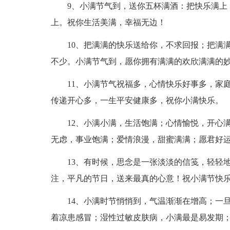
9、小满节气到，送你五杯满酒：把快乐满上
上。祝你生活美满，幸福无边！
10、把满满的快乐送给你，不求回报；把满
不少。小满节气到，愿你拥有满满的欢欣满满的
11、小满节气祝福多，心情快乐好事多，家
传递开心多，一生平安健康多，祝你小满快乐。
12、小满小满，生活饱满；心情愉悦，开心
无虑，事业饱满；爱情浪漫，甜蜜满满；愿君好
13、有时候，思念是一张淡淡的信笺，轻轻
注，平凡的节日，送来最真的心意！祝小满节快
14、小满时节悄悄到，气温渐渐在增高；一
着凉患感冒；湿性过敏皮肤病，小满最是易发期