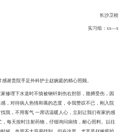
长沙卫校
实习组：xx—x
非常感谢贵院手足外科护士赵婉庭的精心照顾。
0时在家修理下水道时不慎被钢钎刺伤右肘部，胳膊受伤，因
任感，对待病人热情和蔼的态度，令我赞叹不已，刚入院
找我，不用客气 一席话温暖人心，立刻让我们有家的感
忙，每天按时注射药物，仔细询问病情，耐心照料。以往
的时候，血管不太容易找到。但在这里，尤其是赵婉庭护