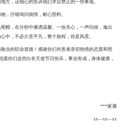
的地方，还细心的告诉我们术后禁止的一些事项。
药物，仔细询问病情，耐心照料。
燕尾帽，在分秒中播洒温馨。一份关心，一声问候，逸出
的心中，不必介意平凡，整个旅程，你是风景。
岗敬业的职业道德！感谢你们对患者亲切热情的态度和照
前祝愿你们这些白衣天使节日快乐，事业有成，身体健康，
***家属
xx—xx—xx