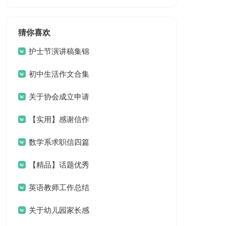
计划
猜你喜欢
护士节演讲稿集锦
15篇
初中生活作文合集
15篇
关于协会成立申请
书集合五篇
【实用】感谢信作
文汇编5篇
数学系求职信四篇
【精品】话题优秀
作文300字三篇
英语教师工作总结
关于幼儿园家长感