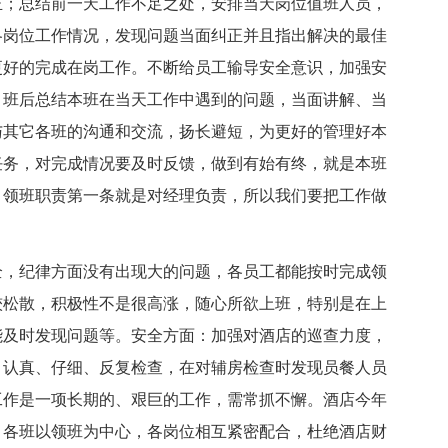
正；总结前一天工作不足之处，安排当天岗位值班人员，
各岗位工作情况，发现问题当面纠正并且指出解决的最佳
更好的完成在岗工作。不断给员工输导安全意识，加强安
。班后总结本班在当天工作中遇到的问题，当面讲解、当
与其它各班的沟通和交流，扬长避短，为更好的管理好本
任务，对完成情况要及时反馈，做到有始有终，就是本班
，领班职责第一条就是对经理负责，所以我们要把工作做
全，纪律方面没有出现大的问题，各员工都能按时完成领
较松散，积极性不是很高涨，随心所欲上班，特别是在上
能及时发现问题等。安全方面：加强对酒店的巡查力度，
，认真、仔细、反复检查，在对辅房检查时发现员餐人员
工作是一项长期的、艰巨的工作，需常抓不懈。酒店今年
，各班以领班为中心，各岗位相互紧密配合，杜绝酒店财