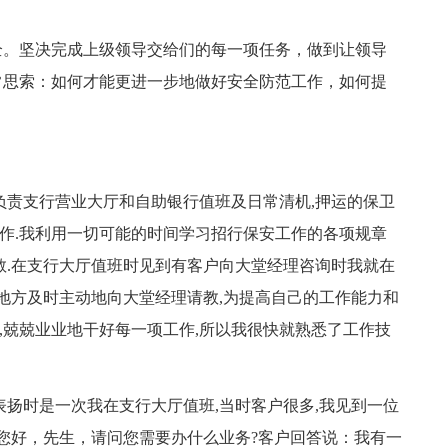
全。坚决完成上级领导交给们的每一项任务，做到让领导
常思索：如何才能更进一步地做好安全防范工作，如何提
。
要负责支行营业大厅和自助银行值班及日常清机,押运的保卫
工作.我利用一切可能的时间学习招行保安工作的各项规章
教.在支行大厅值班时见到有客户向大堂经理咨询时我就在
的地方及时主动地向大堂经理请教,为提高自己的工作能力和
实,兢兢业业地干好每一项工作,所以我很快就熟悉了工作技
表扬时是一次我在支行大厅值班,当时客户很多,我见到一位
:您好，先生，请问您需要办什么业务?客户回答说：我有一