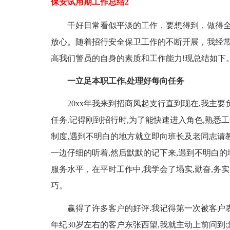
保安试用期工作总结2
干好日常看似平淡的工作，要想得到，做得
放心。随着招行安全保卫工作的不断开展，我经
高我们警员的自身的素质和工作能力!现总结如下
一立足本职工作,处理好每向任务
20xx年我来到招商凤起支行直到现在,我主
任务.记得刚到招行时,为了能快速进入角色,熟悉
制度,遇到不明白的地方就立即向班长及老同志请
一边仔细的听着,然后默默的记下来,遇到不明白
服务水平，在平时工作中,我学会了塌实,勤奋,务
巧。
赢得了许多客户的好评.我记得第一次被客户
年纪30岁左右的客户东张西望,我就主动上前问到