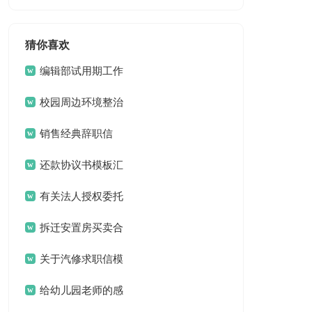
猜你喜欢
编辑部试用期工作
总结
校园周边环境整治
工作总结
销售经典辞职信
还款协议书模板汇
总9篇
有关法人授权委托
书模板汇总五篇
拆迁安置房买卖合
同(合集15篇)
关于汽修求职信模
板合集8篇
给幼儿园老师的感