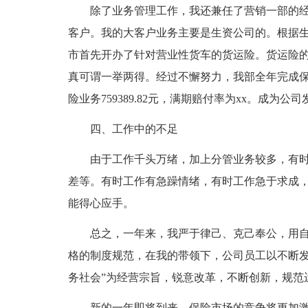
除了业务管理工作，我还兼任了营销一部的
客户。我的大客户业务主要是生资公司的。根据
市首先开办了针对营业性货车的货运险。货运险
真可谓一举两得。经过不懈努力，我部全年完成保费收入9
险业务759389.82元，满期赔付率为xx。成为公
四、工作中的不足
由于工作千头万绪，加上分管业务较多，有
差等。有时工作有急躁情绪，有时工作急于求成，
能得心应手。
总之，一年来，我严于律己、克己奉公，用
格的制度规范，在我的带领下，公司员工以不断发
务社会”为经营宗旨，锐意改革，不断创新，规范
新的一年即将到来，保险市场的竞争将更加