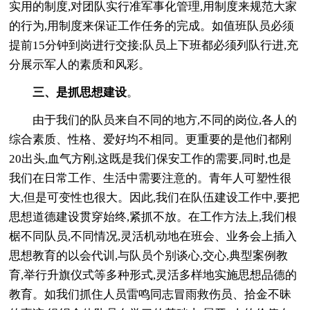
实用的制度,对团队实行准军事化管理,用制度来规范大家
的行为,用制度来保证工作任务的完成。如值班队员必须
提前15分钟到岗进行交接;队员上下班都必须列队行进,充
分展示军人的素质和风彩。
三、是抓思想建设
。
由于我们的队员来自不同的地方,不同的岗位,各人的
综合素质、性格、爱好均不相同。更重要的是他们都刚
20出头,血气方刚,这既是我们保安工作的需要,同时,也是
我们在日常工作、生活中需要注意的。青年人可塑性很
大,但是可变性也很大。因此,我们在队伍建设工作中,要把
思想道德建设贯穿始终,紧抓不放。在工作方法上,我们根
椐不同队员,不同情况,灵活机动地在班会、业务会上插入
思想教育的以会代训,与队员个别谈心,交心,典型案例教
育,举行升旗仪式等多种形式,灵活多样地实施思想品德的
教育。如我们抓住人员雷鸣同志冒雨救伤员、拾金不昧