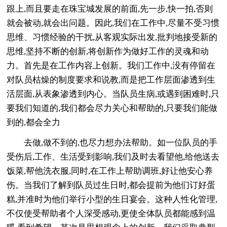
跟上,而且要走在珠宝城发展的前面,先一步,快一拍,否则
就会被动,就会出问题。因此,我们在工作中,尽量不受习惯
思维、习惯经验的干扰,从客观实际出发,批判地接受新的
思维,坚持不断的创新,将创新作为做好工作的灵魂和动
力。首先是在工作内容上创新。我们工作中,没有停留在
对队员枯燥的制度要求和说教,而是把工作层面渗透到生
活层面,从表象渗透到内心。当队员生病,或遇到困难时,只
要我们知道的,我们都会尽力关心和帮助的,只要我们能做
到的,都会全力
去做,做不到的,也尽力想办法帮助。如一位队员的手
受伤后,工作、生活受到影响,我们及时去看望他,给他送去
饭菜,帮他洗衣服,同时,在工作上帮助调班,好让他安心养
伤。当我们了解到队员过生日时,都会提前为他们订好蛋
糕,并准时为他们举行小型的生日宴会。这种人性化管理,
不仅使受帮助者个人深受感动,更使全体队员都能感到温