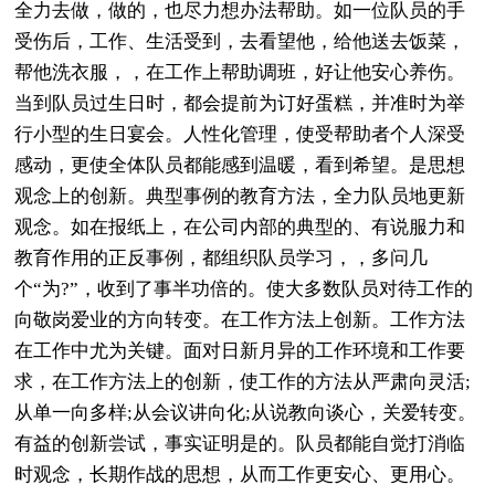
全力去做，做的，也尽力想办法帮助。如一位队员的手
受伤后，工作、生活受到，去看望他，给他送去饭菜，
帮他洗衣服，，在工作上帮助调班，好让他安心养伤。
当到队员过生日时，都会提前为订好蛋糕，并准时为举
行小型的生日宴会。人性化管理，使受帮助者个人深受
感动，更使全体队员都能感到温暖，看到希望。是思想
观念上的创新。典型事例的教育方法，全力队员地更新
观念。如在报纸上，在公司内部的典型的、有说服力和
教育作用的正反事例，都组织队员学习，，多问几
个“为?”，收到了事半功倍的。使大多数队员对待工作的
向敬岗爱业的方向转变。在工作方法上创新。工作方法
在工作中尤为关键。面对日新月异的工作环境和工作要
求，在工作方法上的创新，使工作的方法从严肃向灵活;
从单一向多样;从会议讲向化;从说教向谈心，关爱转变。
有益的创新尝试，事实证明是的。队员都能自觉打消临
时观念，长期作战的思想，从而工作更安心、更用心。