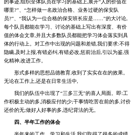
的事迹,组织全体队员在学习的基础上,展开“人的价值在
哪里?”、“怎样做一名政治合格、业务过硬的保安队
员?”、“我认为一位合格的保安班长应是……”的大讨论,
每个队员都能在学习、讨论的基础上写出有深度、有价
值的体会文章,并且大多数队员都能把学习体会落实到具
体的行动上。对工作中出现的问题和差错,我们要求:不得
隐瞒,及时上报,有错必纠,有错必改,惩前治后,引以为鉴,强
化精神,改进工作。
形式多样的思想品德教育,收到了实实在在的效果。
无论在工作上,还是在日常生活中,
我们的队伍中出现了“三多三无”的喜人局面。即:工
作积极主动的多,消极应付的少;干事情吃苦在前的多,讨价
还价的无;做好人好事的多,违纪背法的无。
四、半年工作的体会
半年来的工作、学习和生活,我们取得了很多的成绩,