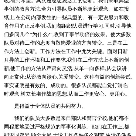
暖,看到希望。其次是思想观念上的创新。我们采取典型
事例的教育方法,全力引导队员不断地更新观念。如在报
纸上,在公司内部发生的一些典型的、有一定说服力和教
育作用的正反事例,我们都组织队员进行学习,同时,引导他
们多问几个“为什么?”,收到了事半功倍的效果。使大多数
队员对待工作的态度向敬岗爱业的方向转变。三是在工
作方法上创新。工作方法在工作中尤为关键。面对日新
月异的工作环境和工作要求,我们在工作方法上不断的创
新,使工作的方法从严肃向灵活;从单一向多样;从会议讲
向正常化;从说教向谈心,关爱转变。这种有益的创新尝试,
事实证明是有效的、成功的。很多队员都能自觉打消临
时观念,树立长期作战的思想,从而工作更安心、更用心。
是得益于全体队员的共同努力。
我们的队员大多数是来自部队和警官学校,他们都不
同程度地受过严格规范的军事化训练。他们在工作上,都
能求同存异,顾全大局,无论工作条件多么艰苦,生活条件多