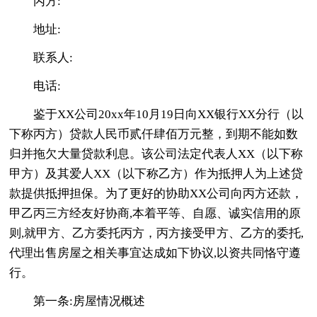
丙方:
地址:
联系人:
电话:
鉴于XX公司20xx年10月19日向XX银行XX分行（以
下称丙方）贷款人民币贰仟肆佰万元整，到期不能如数
归并拖欠大量贷款利息。该公司法定代表人XX（以下称
甲方）及其爱人XX（以下称乙方）作为抵押人为上述贷
款提供抵押担保。为了更好的协助XX公司向丙方还款，
甲乙丙三方经友好协商,本着平等、自愿、诚实信用的原
则,就甲方、乙方委托丙方，丙方接受甲方、乙方的委托,
代理出售房屋之相关事宜达成如下协议,以资共同恪守遵
行。
第一条:房屋情况概述